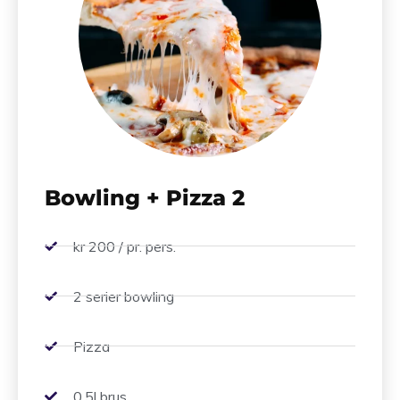
Bowling + Pizza 2
kr 200 / pr. pers.
2 serier bowling
Pizza
0.5l brus