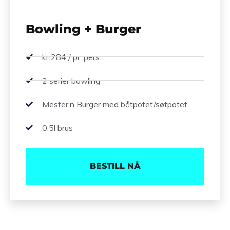
Bowling + Burger
kr 284 / pr. pers.
2 serier bowling
Mester’n Burger med båtpotet/søtpotet
0.5l brus
BESTILL NÅ